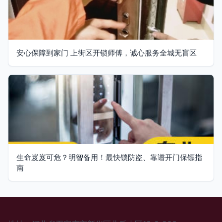
安心保障到家门 上街区开锁师傅，诚心服务全城无盲区
生命岌岌可危？明智备用！最快锁防盗、靠谱开门保镖指
南